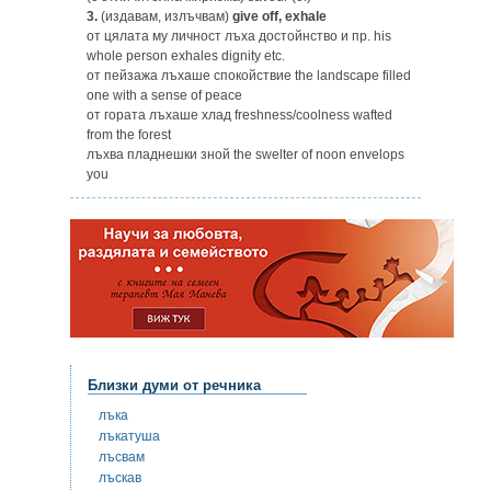
3.
(издавам, излъчвам)
give off, exhale
от цялата му личност лъха достойнство и пр. his
whole person exhales dignity etc.
от пейзажа лъхаше спокойствие the landscape filled
one with a sense of peace
от гората лъхаше хлад freshness/coolness wafted
from the forest
лъхва пладнешки зной the swelter of noon envelops
you
Близки думи от речника
лъка
лъкатуша
лъсвам
лъскав