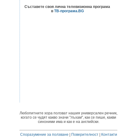
Съставете своя лична телевизионна програма
в
ТВ-програма.BG
Любопитните хора ползват нашия универсален речник,
когато се чудят какво значи "лъхам", как се пише, какви
синоними има и как е на английски.
Споразумение за ползване
|
Поверителност
|
Контакти