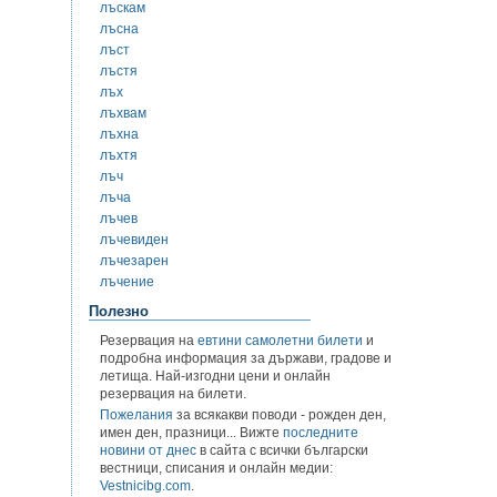
лъскам
лъсна
лъст
лъстя
лъх
лъхвам
лъхна
лъхтя
лъч
лъча
лъчев
лъчевиден
лъчезарен
лъчение
Полезно
Резервация на
евтини самолетни билети
и
подробна информация за държави, градове и
летища. Най-изгодни цени и онлайн
резервация на билети.
Пожелания
за всякакви поводи - рожден ден,
имен ден, празници... Вижте
последните
новини от днес
в сайта с всички български
вестници, списания и онлайн медии:
Vestnicibg.com
.