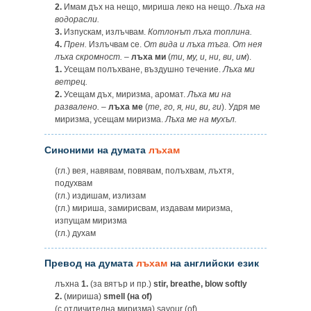
2.
Имам дъх на нещо, мириша леко на нещо.
Лъха на
водорасли.
3.
Изпускам, излъчвам.
Котлонът лъха топлина.
4.
Прен.
Излъчвам се.
От вида
и
лъха тъга. От нея
лъха скромност.
–
лъха ми
(
ти, му,
и
, ни, ви, им
).
1.
Усещам полъхване, въздушно течение.
Лъха ми
ветрец.
2.
Усещам дъх, миризма, аромат.
Лъха ми на
развалено.
–
лъха ме
(
те, го, я, ни, ви, ги
). Удря ме
миризма, усещам миризма.
Лъха ме на мухъл.
Синоними на думата
лъхам
(гл.) вея, навявам, повявам, полъхвам, лъхтя,
подухвам
(гл.) издишам, излизам
(гл.) мириша, замирисвам, издавам миризма,
изпущам миризма
(гл.) духам
Превод на думата
лъхам
на английски език
лъхна
1.
(за вятър и пр.)
stir, breathe, blow softly
2.
(мириша)
smell (на of)
(с отличителна миризма) savour (of)