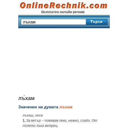
безплатен онлайн речник
лъ̀хам
Значение на думата
лъхам
лъхаш,
несв.
1.
За вятър – повявам леко, нежно, слабо.
От
полето лъха ветрец.