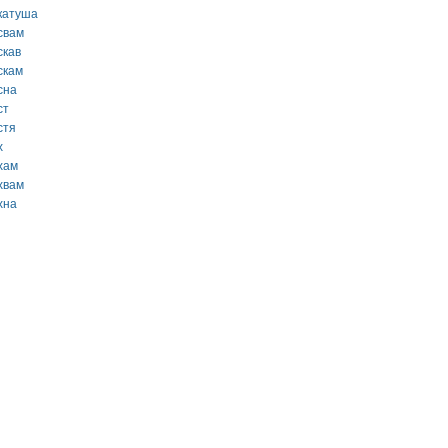
катуша
свам
скав
скам
сна
ст
стя
х
хам
хвам
хна