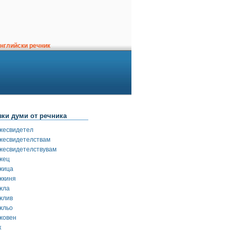
нглийски речник
зки думи от речника
жесвидетел
жесвидетелствам
жесвидетелствувам
жец
жица
жкиня
жла
жлив
жльо
жовен
к