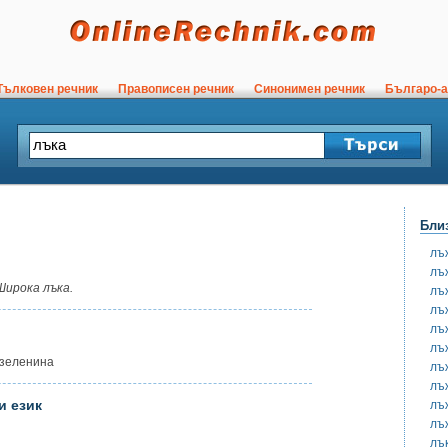
ълковен речник
Правописен речник
Синонимен речник
Българо-а
Бли
лъ
лъ
Широка лъка.
лъ
лъ
лъ
лъ
 зеленина
лъ
лъ
и език
лъ
лъ
лъ