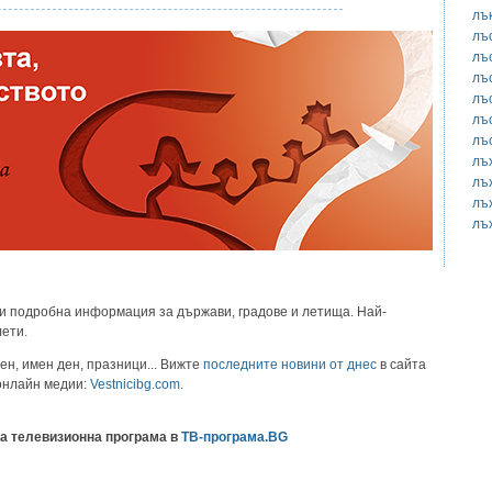
лъ
лъ
лъ
лъ
лъ
лъ
лъ
лъ
лъ
лъ
лъ
и подробна информация за държави, градове и летища. Най-
лети.
ен, имен ден, празници... Вижте
последните новини от днес
в сайта
 онлайн медии:
Vestnicibg.com
.
а телевизионна програма в
ТВ-програма.BG