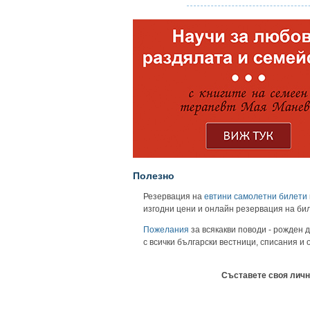
Полезно
Резервация на
евтини самолетни билети
изгодни цени и онлайн резервация на би
Пожелания
за всякакви поводи - рожден д
с всички български вестници, списания и
Съставете своя личн