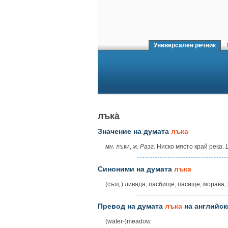
Универсален речник
Т
лъка̀
Значение на думата
лъка
мн.
лъки,
ж. Разг.
Ниско място край река.
Синоними на думата
лъка
(същ.) ливада, пасбище, пасище, морава,
Превод на думата
лъка
на английск
(water-)meadow