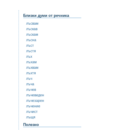
Близки думи от речника
лъсвам
лъскав
лъскам
лъсна
лъст
лъстя
лъх
лъхам
лъхвам
лъхтя
лъч
лъча
лъчев
лъчевиден
лъчезарен
лъчение
лъчист
лъщя
Полезно