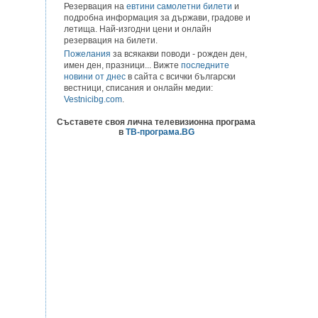
Резервация на
евтини самолетни билети
и
подробна информация за държави, градове и
летища. Най-изгодни цени и онлайн
резервация на билети.
Пожелания
за всякакви поводи - рожден ден,
имен ден, празници... Вижте
последните
новини от днес
в сайта с всички български
вестници, списания и онлайн медии:
Vestnicibg.com
.
Съставете своя лична телевизионна програма
в
ТВ-програма.BG