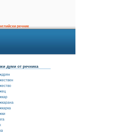
нглийски речник
зки думи от речника
ждрян
жествен
жество
жец
жкар
жкарана
жкарка
жки
зга
к
ка