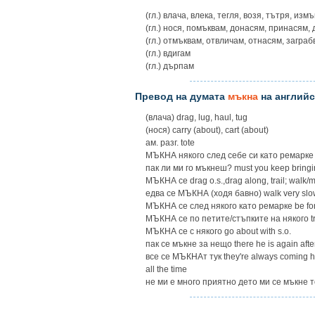
(гл.) влача, влека, тегля, возя, тътря, и
(гл.) нося, помъквам, донасям, принасям,
(гл.) отмъквам, отвличам, отнасям, загра
(гл.) вдигам
(гл.) дърпам
Превод на думата
мъкна
на английс
(влача) drag, lug, haul, tug
(нося) carry (about), cart (about)
ам. разг. tote
МЪКНА някого след себе си като ремарке be 
пак ли ми го мъкнеш? must you keep bringi
МЪКНА ce drag o.s.,drag along, trail; walk/m
едва се МЪКНА (ходя бавно) walk very slowly
МЪКНА се след някого като ремарке be for ev
МЪКНА се по петите/стъпките на някого trai
МЪКНА се с някого go about with s.o.
пак се мъкне за нещо there he is again after
все се МЪКНАт тук they're always coming he
all the time
не ми е много приятно дето ми се мъкне тол