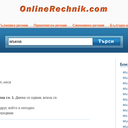
ълковен речник
Правописен речник
Синонимен речник
Българо-а
Бли
мъ
мъ
л,
несв.
мъ
мъ
мъ
на се. 1.
Движа се едвам, влача се.
мъ
мъ
руг, който е негоден.
мъ
апредвам.
мъ
мъ
мъ