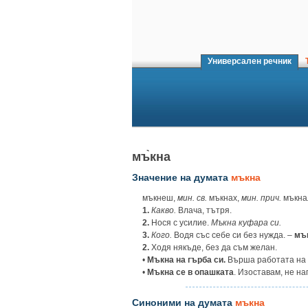
Универсален речник
Т
мъ̀кна
Значение на думата
мъкна
мъкнеш,
мин. св.
мъкнах,
мин.
прич.
мъкна
1.
Какво.
Влача, тътря.
2.
Нося с усилие.
Мъкна куфара си.
3.
Кого.
Водя със себе си без нужда. –
мък
2.
Ходя някъде, без да съм желан.
•
Мъкна на гърба си.
Върша работата на д
•
Мъкна се в опашката
. Изоставам, не н
Синоними на думата
мъкна