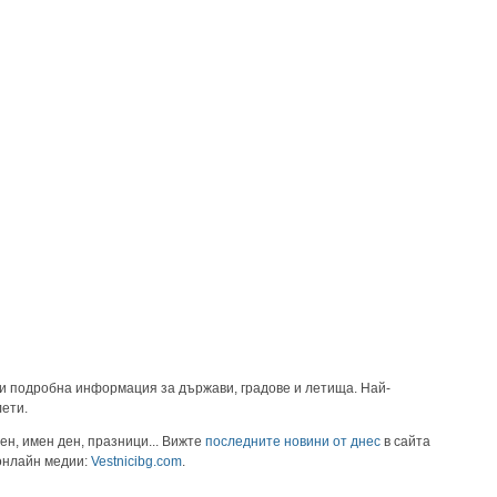
и подробна информация за държави, градове и летища. Най-
лети.
ен, имен ден, празници... Вижте
последните новини от днес
в сайта
 онлайн медии:
Vestnicibg.com
.