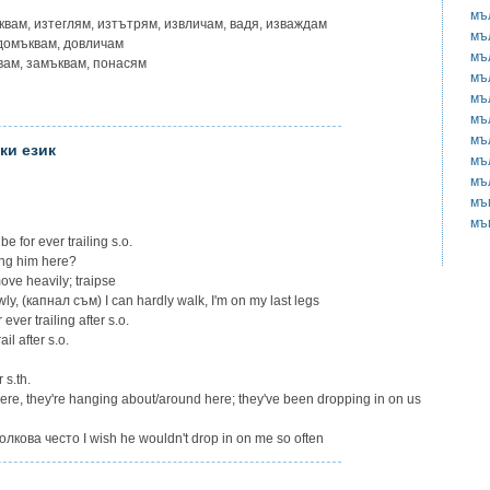
мъ
змъквам, изтеглям, изтътрям, извличам, вадя, изваждам
мъ
 домъквам, довличам
мъ
бвам, замъквам, понасям
мъ
мъ
мъ
мъ
ки език
мъ
мъ
мъ
мъ
for ever trailing s.o.
ng him here?
ove heavily; traipse
, (капнал съм) I can hardly walk, I'm on my last legs
er trailing after s.o.
l after s.o.
 s.th.
re, they're hanging about/around here; they've been dropping in on us
кова често I wish he wouldn't drop in on me so often