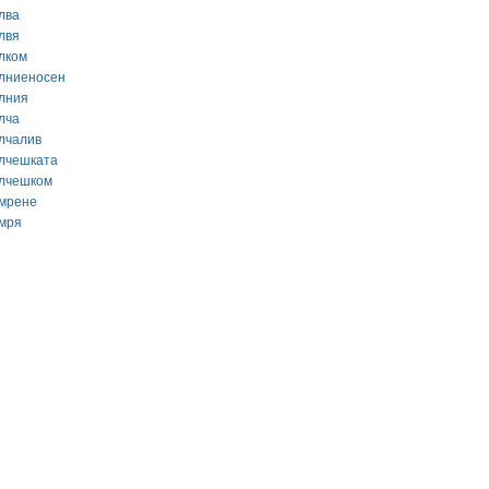
лва
лвя
лком
лниеносен
лния
лча
лчалив
лчешката
лчешком
мрене
мря