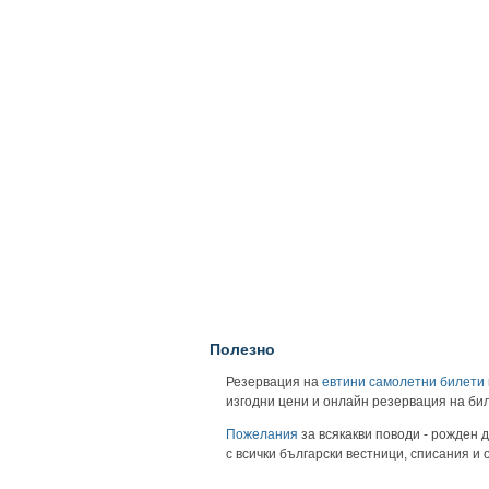
Полезно
Резервация на
евтини самолетни билети
изгодни цени и онлайн резервация на би
Пожелания
за всякакви поводи - рожден д
с всички български вестници, списания и