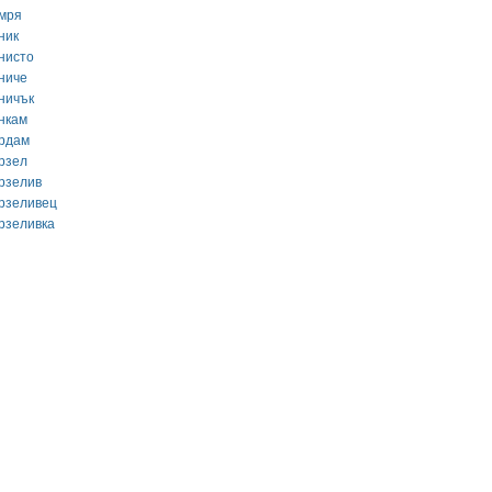
мря
ник
нисто
ниче
ничък
нкам
рдам
рзел
рзелив
рзеливец
рзеливка