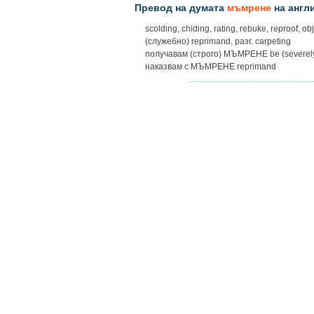
Превод на думата
мъмрене
на англ
scolding, chiding, rating, rebuke, reproof, obj
(служебно) reprimand, разг. carpeting
получавам (строго) МЪМРЕНЕ be (severely) 
наказвам с МЪМРЕНЕ reprimand