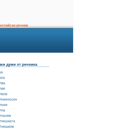
нглийски речник
зки думи от речника
ка
кна
лва
лвя
лком
лниеносен
лния
лча
лчалив
лчешката
лчешком