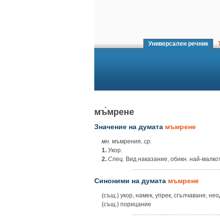
Универсален речник
Т
мъ̀мрене
Значение на думата
мъмрене
мн.
мъмрения,
ср.
1.
Укор.
2.
Спец.
Вид наказание, обикн. най-малко
Синоними на думата
мъмрене
(същ.) укор, намек, упрек, сгълчаване, не
(същ.) порицание