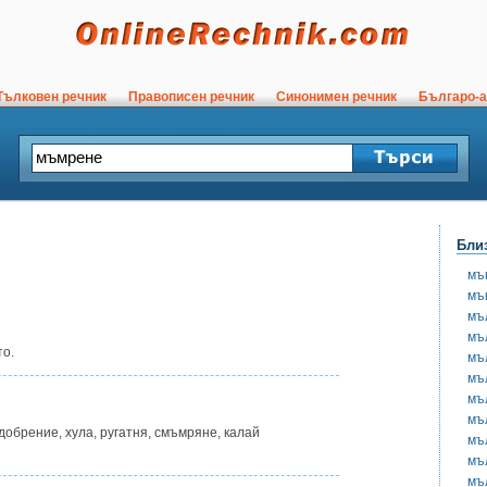
ълковен речник
Правописен речник
Синонимен речник
Българо-а
Бли
мъ
мъ
мъ
мъ
то.
мъ
мъ
мъ
мъ
одобрение, хула, ругатня, смъмряне, калай
мъ
мъ
мъ