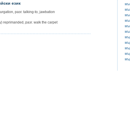
ийски език
мъ
мъ
urgation, разг. talking-to, jawbation
мъ
мъ
reprimanded, разг. walk the carpet
мъ
мъ
мъ
мъ
мъ
мъ
мъ