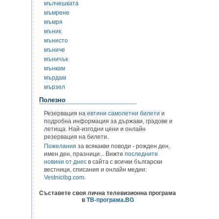
мълчешката
мъмрене
мъмря
мъник
мънисто
мъниче
мъничък
мънкам
мърдам
мързел
Полезно
Резервация на
евтини самолетни билети
и
подробна информация за държави, градове и
летища. Най-изгодни цени и онлайн
резервация на билети.
Пожелания
за всякакви поводи - рожден ден,
имен ден, празници... Вижте
последните
новини от днес
в сайта с всички български
вестници, списания и онлайн медии:
Vestnicibg.com
.
Съставете своя лична телевизионна програма
в
ТВ-програма.BG