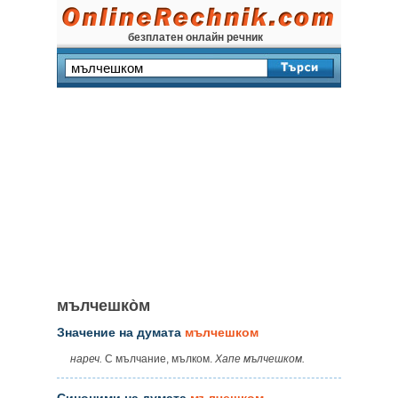
безплатен онлайн речник
мълчешко̀м
Значение на думата
мълчешком
нареч.
С мълчание, мълком.
Хапе мълчешком.
Синоними на думата
мълчешком