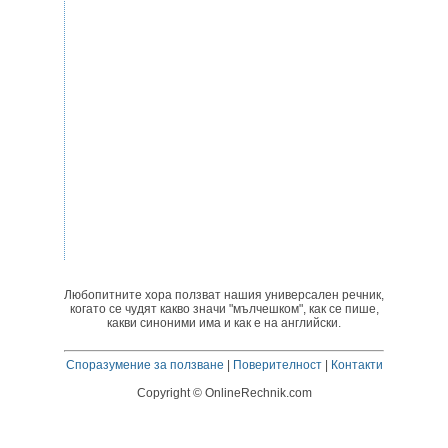
Любопитните хора ползват нашия универсален речник,
когато се чудят какво значи "мълчешком", как се пише,
какви синоними има и как е на английски.
Споразумение за ползване
|
Поверителност
|
Контакти
Copyright © OnlineRechnik.com