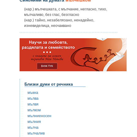
(нар.) мълчешката, с мълчание, негласно, тихо,
мълчаливо, без глас, безгласно
(нар.) тайно, незабелязано, ненадейно,
изневиделица, неочаквано
Близки думи от речника
мъкна
мълва
мълвя
мълком
мълниеносен
мълния
мълча
мълчалив