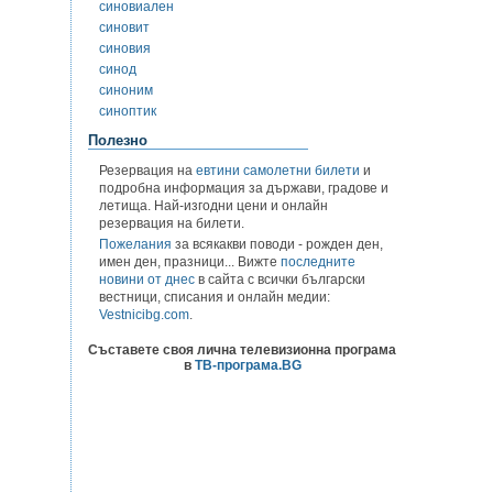
синовиален
синовит
синовия
синод
синоним
синоптик
Полезно
Резервация на
евтини самолетни билети
и
подробна информация за държави, градове и
летища. Най-изгодни цени и онлайн
резервация на билети.
Пожелания
за всякакви поводи - рожден ден,
имен ден, празници... Вижте
последните
новини от днес
в сайта с всички български
вестници, списания и онлайн медии:
Vestnicibg.com
.
Съставете своя лична телевизионна програма
в
ТВ-програма.BG