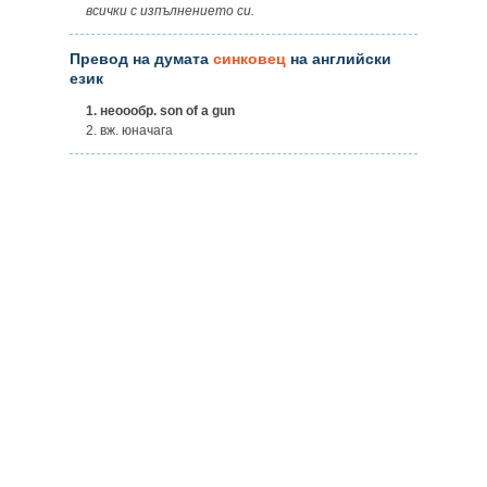
всички с изпълнението си.
Превод на думата
синковец
на английски
език
1.
неоообр. son of a gun
2. вж. юначага