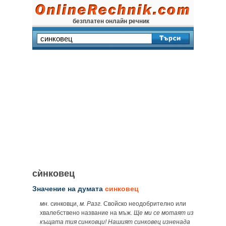
безплатен онлайн речник
сѝнковец
Значение на думата
синковец
мн.
синковци,
м. Разг.
Свойско неодобрително или
хвалебствено название на мъж.
Ще ми се мотаят из
къщата тия синковци! Нашият синковец изненада