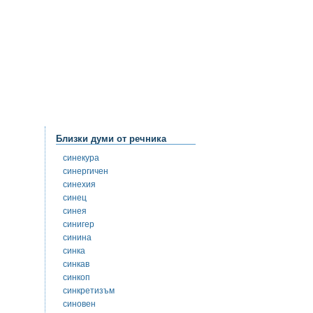
Близки думи от речника
синекура
синергичен
синехия
синец
синея
синигер
синина
синка
синкав
синкоп
синкретизъм
синовен