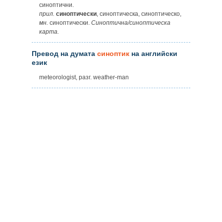
синоптични.
прил.
синоптически
, синоптическа, синоптическо,
мн.
синоптически.
Синоптична/синоптическа
карта.
Превод на думата
синоптик
на английски
език
meteorologist, разг. weather-man