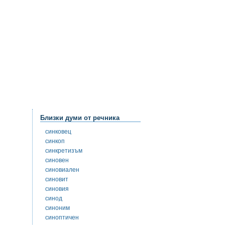
Близки думи от речника
синковец
синкоп
синкретизъм
синовен
синовиален
синовит
синовия
синод
синоним
синоптичен