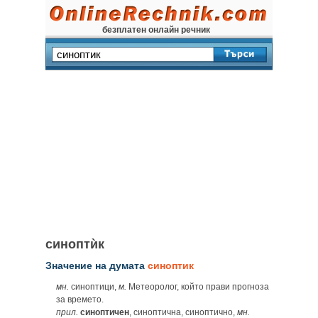
безплатен онлайн речник
синоптѝк
Значение на думата
синоптик
мн.
синоптици,
м.
Метеоролог, който прави прогноза
за времето.
прил.
синоптичен
, синоптична, синоптично,
мн.