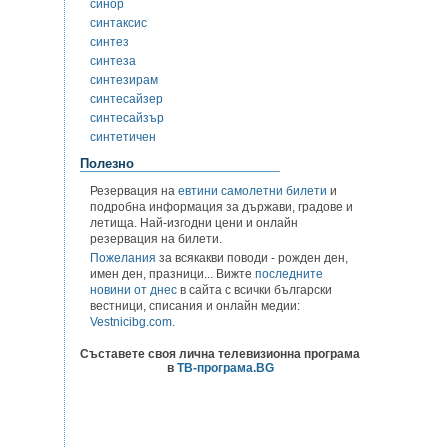
синор
синтаксис
синтез
синтеза
синтезирам
синтесайзер
синтесайзър
синтетичен
Полезно
Резервация на
евтини самолетни билети
и
подробна информация за държави, градове и
летища. Най-изгодни цени и онлайн
резервация на билети.
Пожелания
за всякакви поводи - рожден ден,
имен ден, празници... Вижте
последните
новини от днес
в сайта с всички български
вестници, списания и онлайн медии:
Vestnicibg.com
.
Съставете своя лична телевизионна програма
в
ТВ-програма.BG