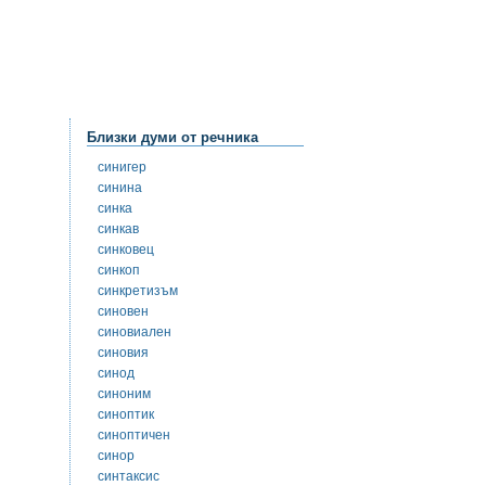
Близки думи от речника
синигер
синина
синка
синкав
синковец
синкоп
синкретизъм
синовен
синовиален
синовия
синод
синоним
синоптик
синоптичен
синор
синтаксис