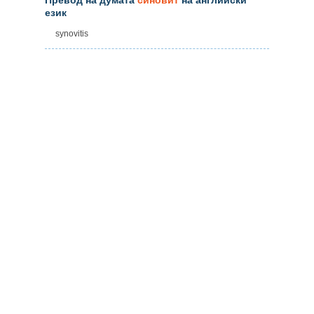
език
synovitis