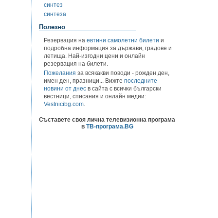
синтез
синтеза
Полезно
Резервация на
евтини самолетни билети
и
подробна информация за държави, градове и
летища. Най-изгодни цени и онлайн
резервация на билети.
Пожелания
за всякакви поводи - рожден ден,
имен ден, празници... Вижте
последните
новини от днес
в сайта с всички български
вестници, списания и онлайн медии:
Vestnicibg.com
.
Съставете своя лична телевизионна програма
в
ТВ-програма.BG