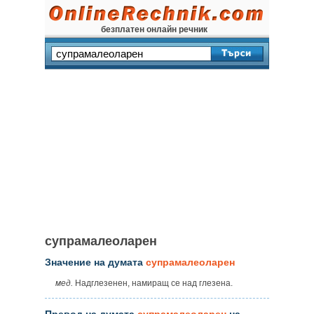
безплатен онлайн речник
супрамалеоларен
Значение на думата
супрамалеоларен
мед.
Надглезенен, намиращ се над глезена.
Превод на думата
супрамалеоларен
на