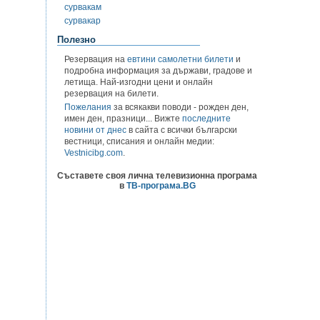
сурвакам
сурвакар
Полезно
Резервация на
евтини самолетни билети
и
подробна информация за държави, градове и
летища. Най-изгодни цени и онлайн
резервация на билети.
Пожелания
за всякакви поводи - рожден ден,
имен ден, празници... Вижте
последните
новини от днес
в сайта с всички български
вестници, списания и онлайн медии:
Vestnicibg.com
.
Съставете своя лична телевизионна програма
в
ТВ-програма.BG