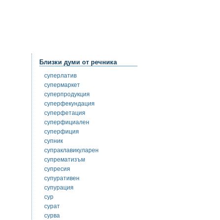
Близки думи от речника
суперлатив
супермаркет
суперпродукция
суперфекундация
суперфетация
суперфициален
суперфиция
супник
супраклавикуларен
супрематизъм
супресия
супуративен
супурация
сур
сурат
сурва