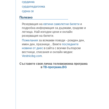
сурдинка
сурдопедагогика
сурна се
Полезно
Резервация на
евтини самолетни билети
и
подробна информация за държави, градове и
летища. Най-изгодни цени и онлайн
резервация на билети.
Пожелания
за всякакви поводи - рожден ден,
имен ден, празници... Вижте
последните
новини от днес
в сайта с всички български
вестници, списания и онлайн медии:
Vestnicibg.com
.
Съставете своя лична телевизионна програма
в
ТВ-програма.BG