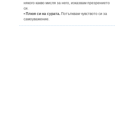
някого какво мисля за него, изказвам презрението
си.
•
Плюя си на сурата.
Потъпквам чувството си за
самоуважение.