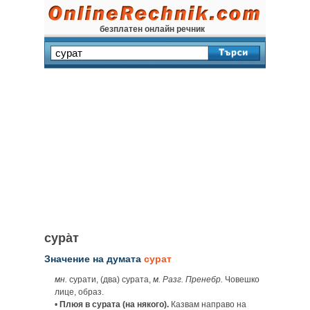
безплатен онлайн речник
сура̀т
Значение на думата
сурат
мн.
сурати, (два) сурата,
м. Разг. Пренебр.
Човешко
лице, образ.
•
Плюя в сурата (на някого).
Казвам направо на