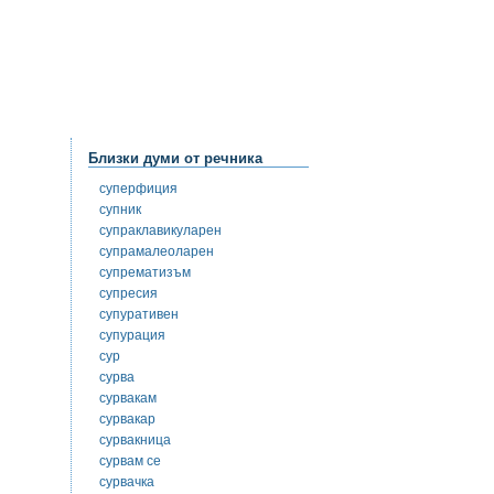
Близки думи от речника
суперфиция
супник
супраклавикуларен
супрамалеоларен
супрематизъм
супресия
супуративен
супурация
сур
сурва
сурвакам
сурвакар
сурвакница
сурвам се
сурвачка