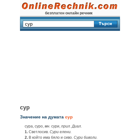
безплатен онлайн речник
сур
Значение на думата
сур
сура, суро,
мн.
сури,
прил. Диал.
1.
Светлосив.
Сури елени.
2.
В който има бяло и сиво.
Сури биволи.