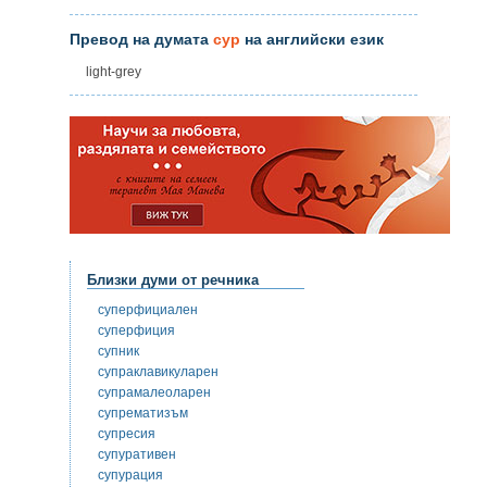
Превод на думата
сур
на английски език
light-grey
Близки думи от речника
суперфициален
суперфиция
супник
супраклавикуларен
супрамалеоларен
супрематизъм
супресия
супуративен
супурация