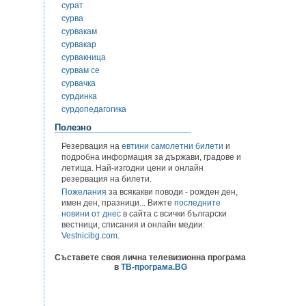
сурат
сурва
сурвакам
сурвакар
сурвакница
сурвам се
сурвачка
сурдинка
сурдопедагогика
Полезно
Резервация на
евтини самолетни билети
и
подробна информация за държави, градове и
летища. Най-изгодни цени и онлайн
резервация на билети.
Пожелания
за всякакви поводи - рожден ден,
имен ден, празници... Вижте
последните
новини от днес
в сайта с всички български
вестници, списания и онлайн медии:
Vestnicibg.com
.
Съставете своя лична телевизионна програма
в
ТВ-програма.BG