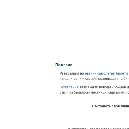
Полезно
Резервация на
евтини самолетни билети
изгодни цени и онлайн резервация на би
Пожелания
за всякакви поводи - рожден д
с всички български вестници, списания и
Съставете своя личн