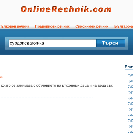
ълковен речник
Правописен речник
Синонимен речник
Българо-а
Бли
су
ка
су
 който се занимава с обучението на глухонеми деца и на деца със
су
су
су
су
су
су
су
су
су