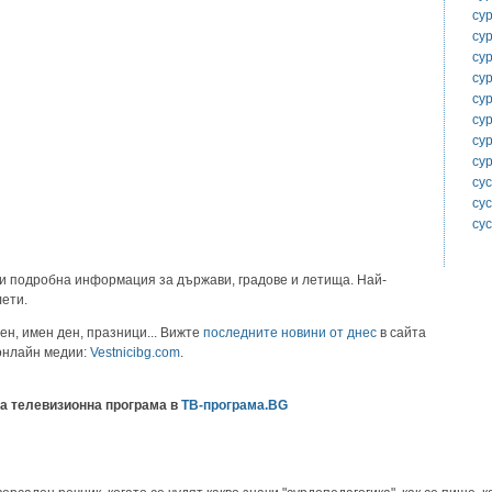
су
су
су
су
су
су
су
су
су
су
су
и подробна информация за държави, градове и летища. Най-
лети.
ен, имен ден, празници... Вижте
последните новини от днес
в сайта
 онлайн медии:
Vestnicibg.com
.
а телевизионна програма в
ТВ-програма.BG