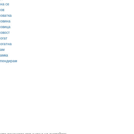
рна се
ров
роватка
ровина
ровица
ровост
рогат
рогатна
сам
самка
спендирам