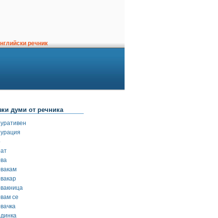
нглийски речник
зки думи от речника
пуративен
пурация
р
рат
рва
рвакам
рвакар
рвакница
рвам се
рвачка
рдинка