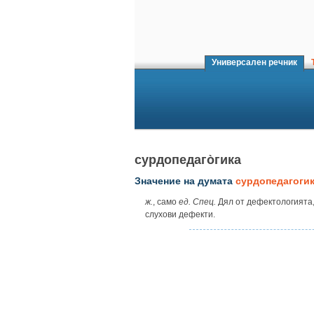
Универсален речник
Т
сурдопедаго̀гика
Значение на думата
сурдопедагоги
ж.
, само
ед. Спец.
Дял от дефектологията,
слухови дефекти.