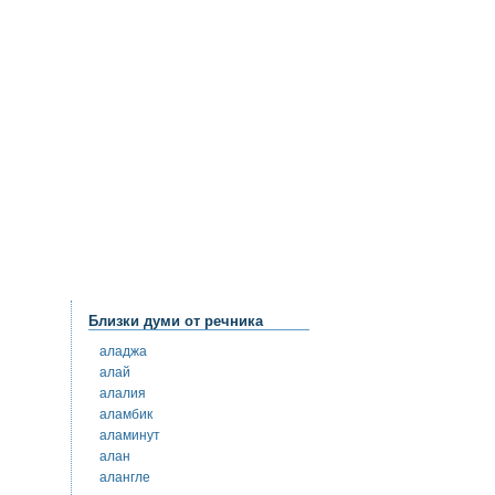
Близки думи от речника
аладжа
алай
алалия
аламбик
аламинут
алан
алангле