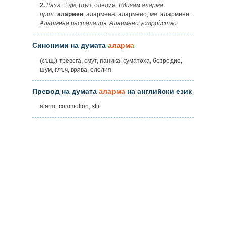
2.
Разг.
Шум, глъч, олелия.
Вдигам аларма.
прил.
алармен
, алармена, алармено,
мн.
алармени.
Алармена инсталация. Алармено устройство.
Синоними на думата
аларма
(същ.) тревога, смут, паника, суматоха, безредие,
шум, глъч, врява, олелия
Превод на думата
аларма
на английски език
alarm; commotion, stir