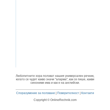
Любопитните хора ползват нашия универсален речник,
когато се чудят какво значи "аларма", как се пише, какви
синоними има и как е на английски.
Споразумение за ползване
|
Поверителност
|
Контакти
Copyright © OnlineRechnik.com