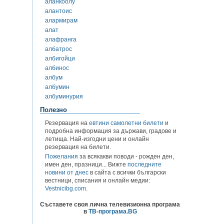
аланкоолу
алантоис
алармирам
алат
алафранга
албатрос
албигойци
албинос
албум
албумин
албуминурия
Полезно
Резервация на
евтини самолетни билети
и
подробна информация за държави, градове и
летища. Най-изгодни цени и онлайн
резервация на билети.
Пожелания
за всякакви поводи - рожден ден,
имен ден, празници... Вижте
последните
новини от днес
в сайта с всички български
вестници, списания и онлайн медии:
Vestnicibg.com
.
Съставете своя лична телевизионна програма
в
ТВ-програма.BG