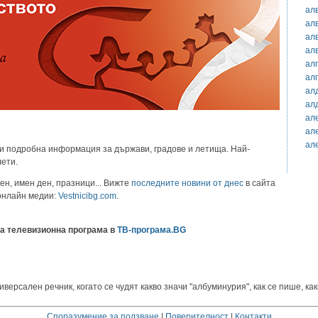
ал
ал
ал
ал
ал
ал
ал
ал
ал
ал
ал
и подробна информация за държави, градове и летища. Най-
лети.
ен, имен ден, празници... Вижте
последните новини от днес
в сайта
 онлайн медии:
Vestnicibg.com
.
а телевизионна програма в
ТВ-програма.BG
рсален речник, когато се чудят какво значи "албуминурия", как се пише, как
Споразумение за ползване
|
Поверителност
|
Контакти