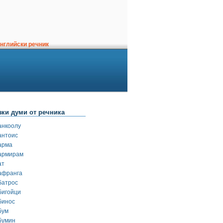
нглийски речник
зки думи от речника
анкоолу
антоис
арма
армирам
ат
афранга
батрос
бигойци
бинос
бум
бумин