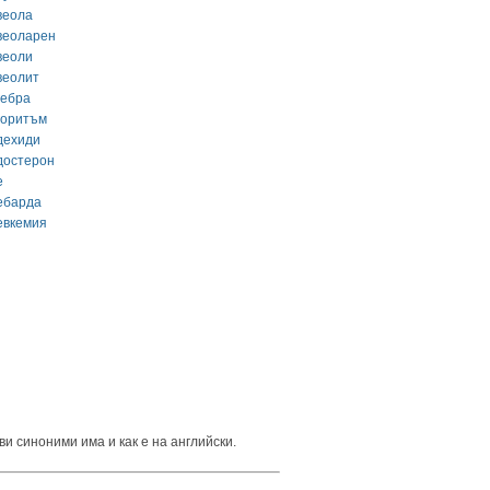
веола
веоларен
веоли
веолит
гебра
горитъм
дехиди
достерон
е
ебарда
евкемия
ви синоними има и как е на английски.