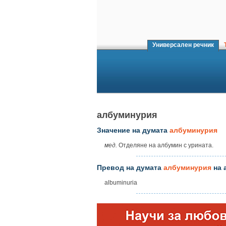
Универсален речник
Т
албуминурия
Значение на думата
албуминурия
мед.
Отделяне на албумин с урината.
Превод на думата
албуминурия
на 
albuminuria