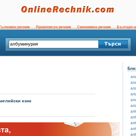
ълковен речник
Правописен речник
Синонимен речник
Българо-а
Бли
ал
ал
ал
ал
ал
английски език
ал
ал
ал
ал
ал
ал