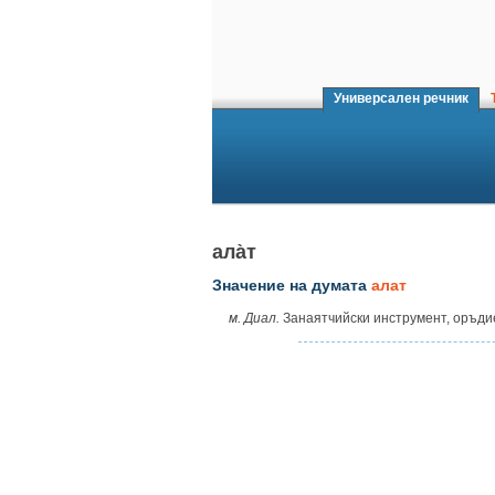
Универсален речник
Т
ала̀т
Значение на думата
алат
м. Диал.
Занаятчийски инструмент, оръдие