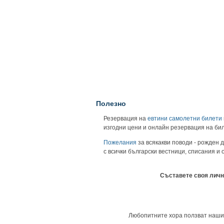
Полезно
Резервация на
евтини самолетни билети
изгодни цени и онлайн резервация на би
Пожелания
за всякакви поводи - рожден д
с всички български вестници, списания и
Съставете своя личн
Любопитните хора ползват нашия у