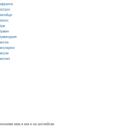
афранга
батрос
бигойци
бинос
бум
бумин
буминурия
веола
веоларен
веоли
веолит
иноними има и как е на английски.