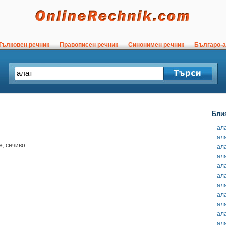
ълковен речник
Правописен речник
Синонимен речник
Българо-а
Бли
ал
ал
, сечиво.
ал
ал
ал
ал
ал
ал
ал
ал
ал