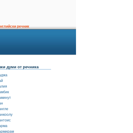
нглийски речник
зки думи от речника
аджа
ай
алия
амбик
аминут
ан
англе
анкоолу
антоис
арма
армирам