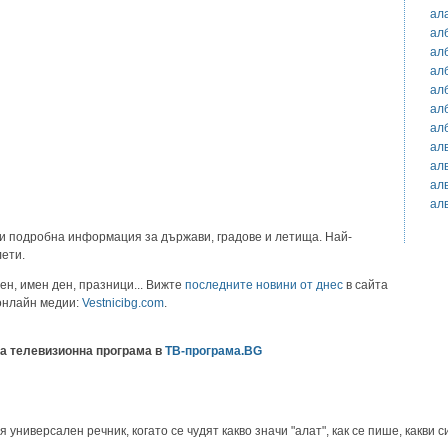
ал
ал
ал
ал
ал
ал
ал
ал
ал
ал
ал
и подробна информация за държави, градове и летища. Най-
лети.
ен, имен ден, празници... Вижте
последните новини от днес
в сайта
 онлайн медии:
Vestnicibg.com
.
а телевизионна програма в
ТВ-програма.BG
ниверсален речник, когато се чудят какво значи "алат", как се пише, какви с