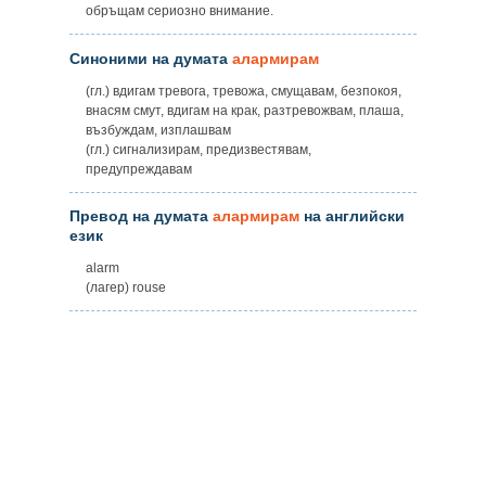
обръщам сериозно внимание.
Синоними на думата
алармирам
(гл.) вдигам тревога, тревожа, смущавам, безпокоя,
внасям смут, вдигам на крак, разтревожвам, плаша,
възбуждам, изплашвам
(гл.) сигнализирам, предизвестявам,
предупреждавам
Превод на думата
алармирам
на английски
език
alarm
(лагер) rouse