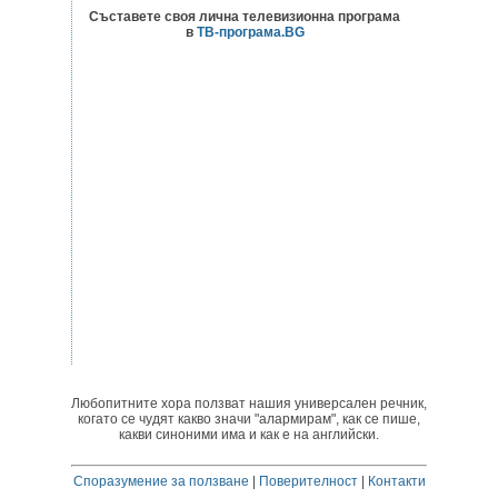
Съставете своя лична телевизионна програма
в
ТВ-програма.BG
Любопитните хора ползват нашия универсален речник,
когато се чудят какво значи "алармирам", как се пише,
какви синоними има и как е на английски.
Споразумение за ползване
|
Поверителност
|
Контакти