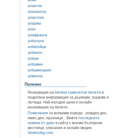
алангле
аланкоолу
алантоис
аларма
алат
алафранга
албатрос
албигойци
албинос
албум
албумин
албуминурия
алвеола
Полезно
Резервация на
евтини самолетни билети
и
подробна информация за държави, градове и
летища. Най-изгодни цени и онлайн
резервация на билети.
Пожелания
за всякакви поводи - рожден ден,
имен ден, празници... Вижте
последните
новини от днес
в сайта с всички български
вестници, списания и онлайн медии:
Vestnicibg.com
.