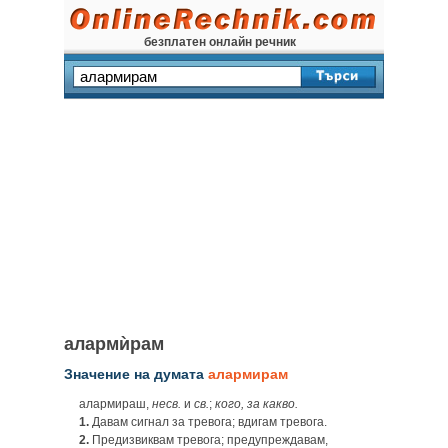
безплатен онлайн речник
алармѝрам
Значение на думата
алармирам
алармираш,
несв.
и
св.
;
кого, за какво.
1.
Давам сигнал за тревога; вдигам тревога.
2.
Предизвиквам тревога; предупреждавам,