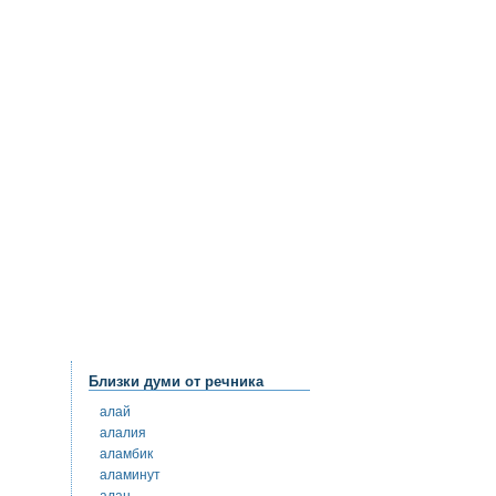
Близки думи от речника
алай
алалия
аламбик
аламинут
алан