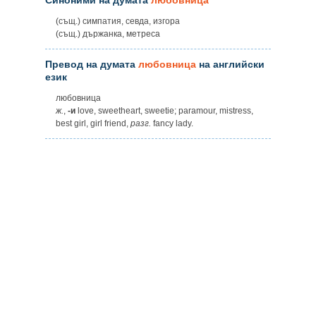
(същ.) симпатия, севда, изгора
(същ.) държанка, метреса
Превод на думата
любовница
на английски
език
любовница
ж.
,
-и
love, sweetheart, sweetie; paramour, mistress,
best girl, girl friend,
разг.
fancy lady.