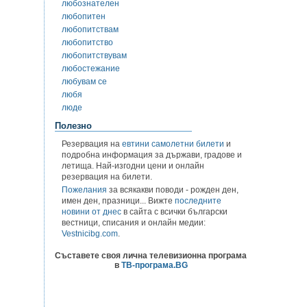
любознателен
любопитен
любопитствам
любопитство
любопитствувам
любостежание
любувам се
любя
люде
Полезно
Резервация на
евтини самолетни билети
и
подробна информация за държави, градове и
летища. Най-изгодни цени и онлайн
резервация на билети.
Пожелания
за всякакви поводи - рожден ден,
имен ден, празници... Вижте
последните
новини от днес
в сайта с всички български
вестници, списания и онлайн медии:
Vestnicibg.com
.
Съставете своя лична телевизионна програма
в
ТВ-програма.BG