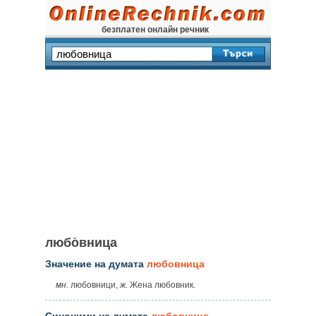
безплатен онлайн речник
любо̀вница
Значение на думата
любовница
мн.
любовници,
ж.
Жена любовник.
Синоними на думата
любовница