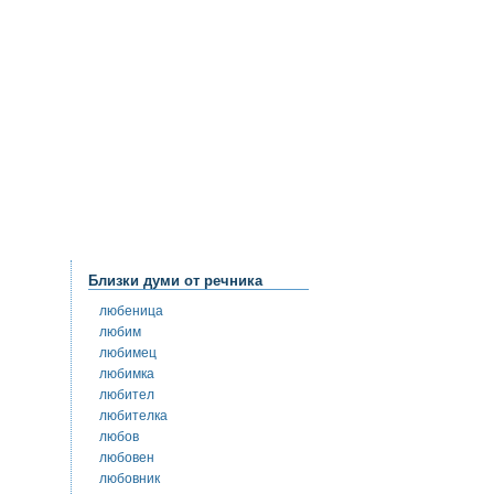
Близки думи от речника
любеница
любим
любимец
любимка
любител
любителка
любов
любовен
любовник