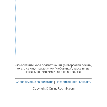
Любопитните хора ползват нашия универсален речник,
когато се чудят какво значи "любовница", как се пише,
какви синоними има и как е на английски.
Споразумение за ползване
|
Поверителност
|
Контакти
Copyright © OnlineRechnik.com