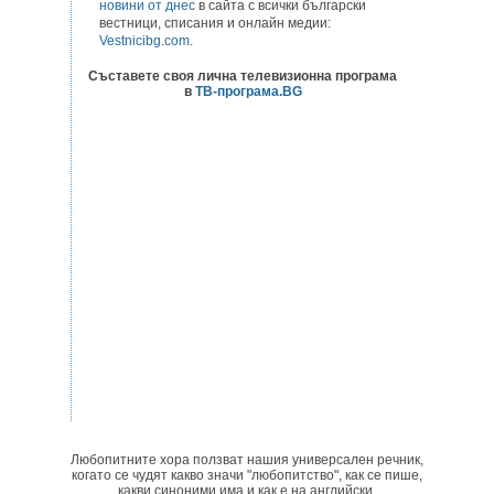
новини от днес
в сайта с всички български
вестници, списания и онлайн медии:
Vestnicibg.com
.
Съставете своя лична телевизионна програма
в
ТВ-програма.BG
Любопитните хора ползват нашия универсален речник,
когато се чудят какво значи "любопитство", как се пише,
какви синоними има и как е на английски.