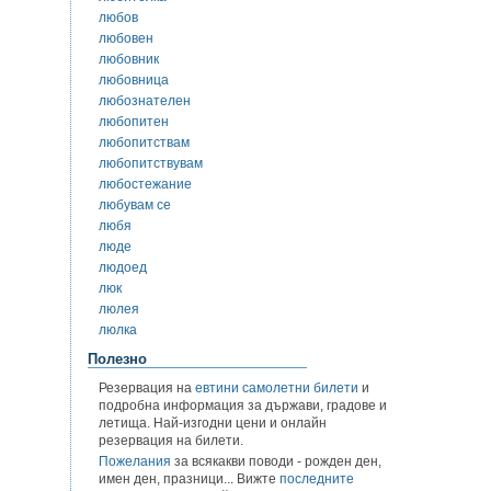
любов
любовен
любовник
любовница
любознателен
любопитен
любопитствам
любопитствувам
любостежание
любувам се
любя
люде
людоед
люк
люлея
люлка
Полезно
Резервация на
евтини самолетни билети
и
подробна информация за държави, градове и
летища. Най-изгодни цени и онлайн
резервация на билети.
Пожелания
за всякакви поводи - рожден ден,
имен ден, празници... Вижте
последните