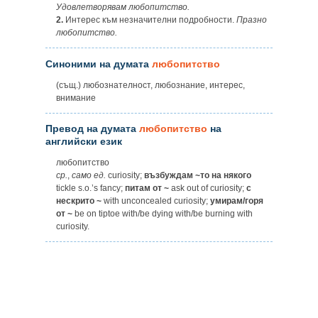
Удовлетворявам любопитство.
2.
Интерес към незначителни подробности.
Празно
любопитство.
Синоними на думата
любопитство
(същ.) любознателност, любознание, интерес,
внимание
Превод на думата
любопитство
на
английски език
любопитство
ср.
,
само
ед.
curiosity;
възбуждам ~то на някого
tickle s.o.’s fancy;
питам от ~
ask out of curiosity;
с
нескрито ~
with unconcealed curiosity;
умирам/горя
от ~
be on tiptoe with/be dying with/be burning with
curiosity.