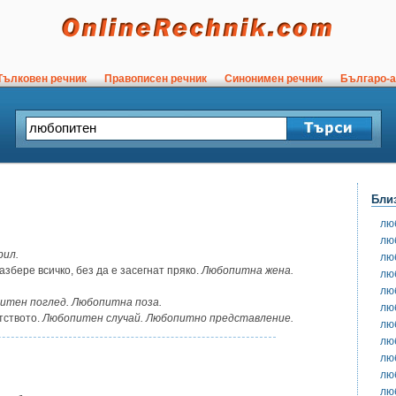
ълковен речник
Правописен речник
Синонимен речник
Българо-а
Бли
лю
лю
рил.
лю
азбере всичко, без да е засегнат пряко.
Любопитна жена.
лю
лю
итен поглед. Любопитна поза.
лю
тството.
Любопитен случай. Любопитно представление.
лю
лю
лю
лю
лю