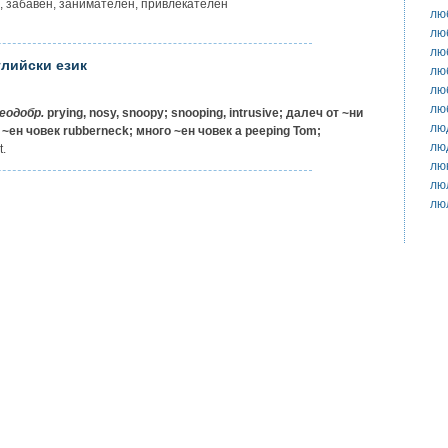
н, забавен, занимателен, привлекателен
лю
лю
лю
глийски език
лю
лю
лю
еодобр.
prying, nosy, snoopy; snooping, intrusive;
далеч от ~ни
лю
 ~ен човек
rubberneck;
много ~ен човек
a peeping Tom;
лю
t.
лю
лю
лю