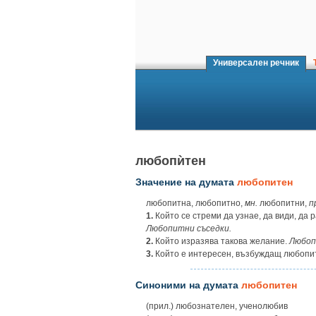
Универсален речник
Т
любопѝтен
Значение на думата
любопитен
любопитна, любопитно,
мн.
любопитни,
п
1.
Който се стреми да узнае, да види, да р
Любопитни съседки.
2.
Който изразява такова желание.
Любоп
3.
Който е интересен, възбуждащ любопи
Синоними на думата
любопитен
(прил.) любознателен, ученолюбив