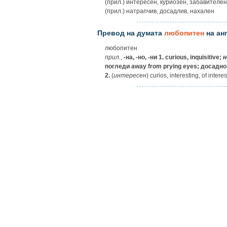
(прил.) интересен, куриозен, забавителе
(прил.) натрапчив, досадлив, нахален
Превод на думата
любопитен
на ан
любопитен
прил.
,
-на, -но, -ни
1.
curious, inquisitive;
н
погледи
away from prying eyes;
досадно
2.
(
интересен
) curios, interesting, of interes