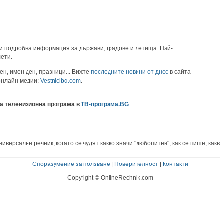
и подробна информация за държави, градове и летища. Най-
лети.
ен, имен ден, празници... Вижте
последните новини от днес
в сайта
 онлайн медии:
Vestnicibg.com
.
а телевизионна програма в
ТВ-програма.BG
ерсален речник, когато се чудят какво значи "любопитен", как се пише, какв
Споразумение за ползване
|
Поверителност
|
Контакти
Copyright © OnlineRechnik.com