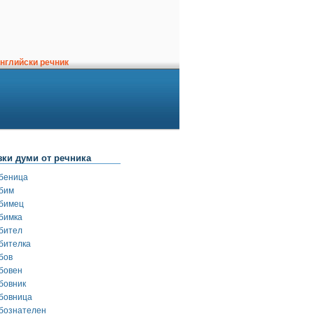
нглийски речник
зки думи от речника
беница
бим
бимец
бимка
бител
бителка
бов
бовен
бовник
бовница
бознателен