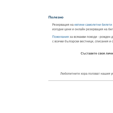
Полезно
Резервация на
евтини самолетни билети
изгодни цени и онлайн резервация на би
Пожелания
за всякакви поводи - рожден д
с всички български вестници, списания и
Съставете своя личн
Любопитните хора ползват нашия унив