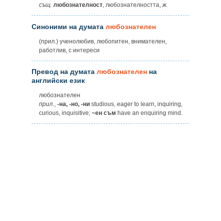
същ.
любознателност
, любознателността,
ж.
Синоними на думата
любознателен
(прил.) ученолюбив, любопитен, внимателен,
работлив, с интереси
Превод на думата
любознателен
на
английски език
любознателен
прил.
,
-на, -но, -ни
studious, eager to learn, inquiring,
curious, inquisitive;
~ен съм
have an enquiring mind.