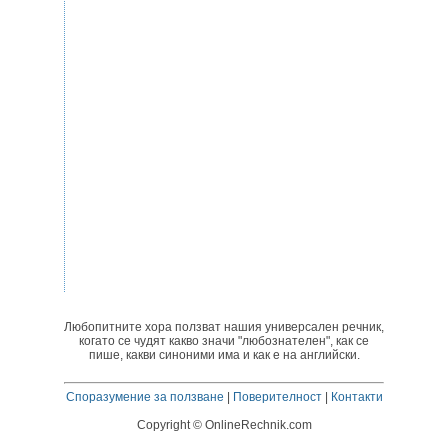
Любопитните хора ползват нашия универсален речник,
когато се чудят какво значи "любознателен", как се
пише, какви синоними има и как е на английски.
Споразумение за ползване
|
Поверителност
|
Контакти
Copyright © OnlineRechnik.com