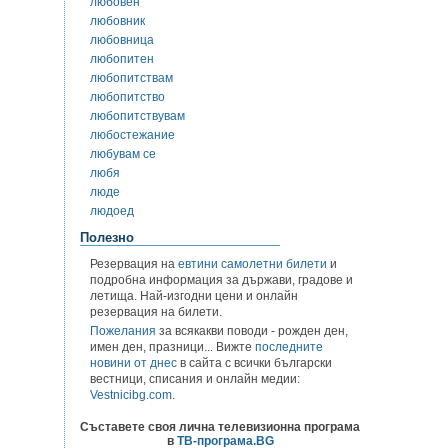
любовен
любовник
любовница
любопитен
любопитствам
любопитство
любопитствувам
любостежание
любувам се
любя
люде
людоед
Полезно
Резервация на
евтини самолетни билети
и
подробна информация за държави, градове и
летища. Най-изгодни цени и онлайн
резервация на билети.
Пожелания
за всякакви поводи - рожден ден,
имен ден, празници... Вижте
последните
новини от днес
в сайта с всички български
вестници, списания и онлайн медии:
Vestnicibg.com
.
Съставете своя лична телевизионна програма
в
ТВ-програма.BG