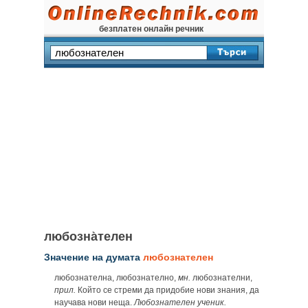
безплатен онлайн речник
любозна̀телен
Значение на думата
любознателен
любознателна, любознателно,
мн.
любознателни,
прил.
Който се стреми да придобие нови знания, да
научава нови неща.
Любознателен ученик.