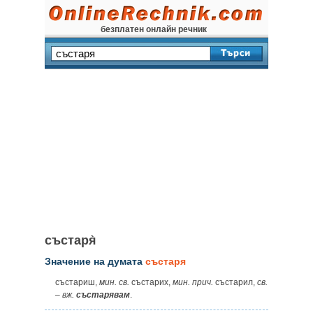
безплатен онлайн речник
състаря̀
Значение на думата
състаря
състариш,
мин. св.
състарих,
мин. прич.
състарил,
св.
–
вж.
състарявам
.