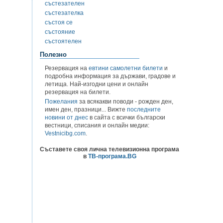
състезателен
състезателка
състоя се
състояние
състоятелен
Полезно
Резервация на
евтини самолетни билети
и
подробна информация за държави, градове и
летища. Най-изгодни цени и онлайн
резервация на билети.
Пожелания
за всякакви поводи - рожден ден,
имен ден, празници... Вижте
последните
новини от днес
в сайта с всички български
вестници, списания и онлайн медии:
Vestnicibg.com
.
Съставете своя лична телевизионна програма
в
ТВ-програма.BG