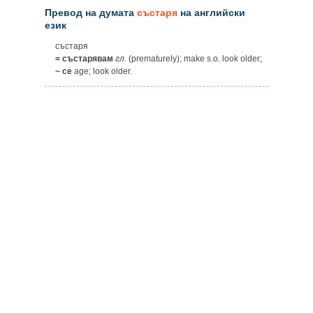
Превод на думата
състаря
на английски
език
състаря
= състарявам
гл.
(prematurely); make s.o. look older;
~ се
age; look older.