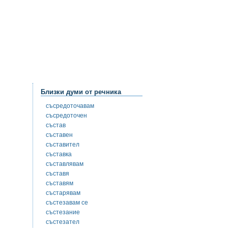
Близки думи от речника
съсредоточавам
съсредоточен
състав
съставен
съставител
съставка
съставлявам
съставя
съставям
състарявам
състезавам се
състезание
състезател