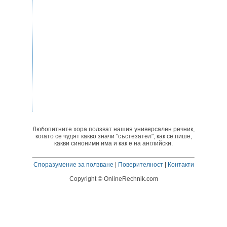
Любопитните хора ползват нашия универсален речник,
когато се чудят какво значи "състезател", как се пише,
какви синоними има и как е на английски.
Споразумение за ползване
|
Поверителност
|
Контакти
Copyright © OnlineRechnik.com