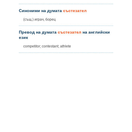
Синоними на думата
състезател
(същ.) играч, борец
Превод на думата
състезател
на английски
език
competitor; contestant; athlete