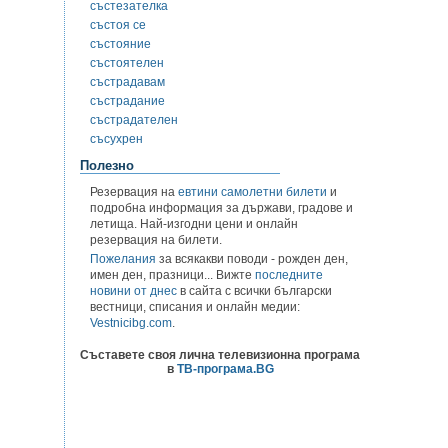
състезателка
състоя се
състояние
състоятелен
състрадавам
състрадание
състрадателен
съсухрен
Полезно
Резервация на
евтини самолетни билети
и
подробна информация за държави, градове и
летища. Най-изгодни цени и онлайн
резервация на билети.
Пожелания
за всякакви поводи - рожден ден,
имен ден, празници... Вижте
последните
новини от днес
в сайта с всички български
вестници, списания и онлайн медии:
Vestnicibg.com
.
Съставете своя лична телевизионна програма
в
ТВ-програма.BG