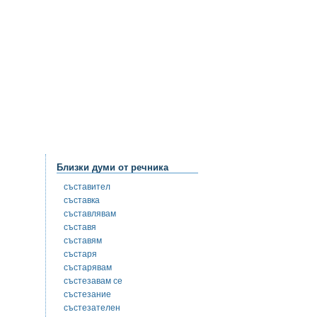
Близки думи от речника
съставител
съставка
съставлявам
съставя
съставям
състаря
състарявам
състезавам се
състезание
състезателен