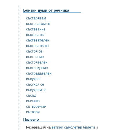
Близки думи от речника
състарявам
състезавам се
състезание
състезател
състезателен
състезателка
състоя се
състояние
състоятелен
състрадание
състрадателен
съсухрен
съсухря се
съсухрям се
съсъд
съсънка
сътворение
сътворя
Полезно
Резервация на
евтини самолетни билети
и