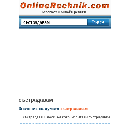
безплатен онлайн речник
състрада̀вам
Значение на думата
състрадавам
състрадаваш,
несв.
;
на кого.
Изпитвам състрадание.