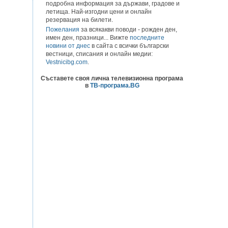
подробна информация за държави, градове и
летища. Най-изгодни цени и онлайн
резервация на билети.
Пожелания
за всякакви поводи - рожден ден,
имен ден, празници... Вижте
последните
новини от днес
в сайта с всички български
вестници, списания и онлайн медии:
Vestnicibg.com
.
Съставете своя лична телевизионна програма
в
ТВ-програма.BG