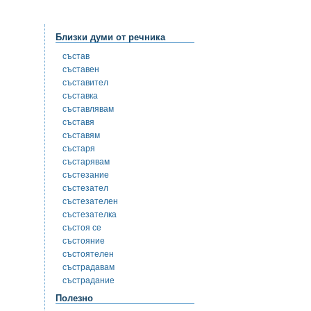
Близки думи от речника
състав
съставен
съставител
съставка
съставлявам
съставя
съставям
състаря
състарявам
състезание
състезател
състезателен
състезателка
състоя се
състояние
състоятелен
състрадавам
състрадание
Полезно