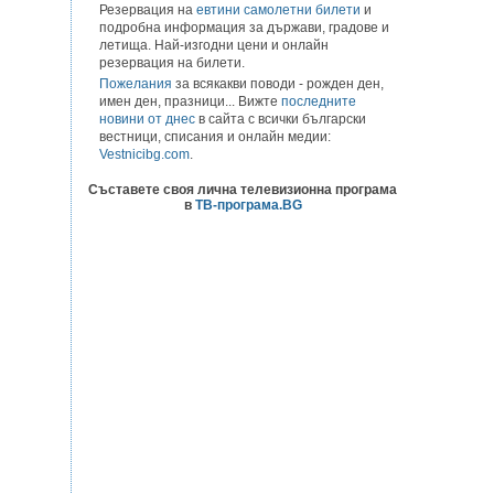
Резервация на
евтини самолетни билети
и
подробна информация за държави, градове и
летища. Най-изгодни цени и онлайн
резервация на билети.
Пожелания
за всякакви поводи - рожден ден,
имен ден, празници... Вижте
последните
новини от днес
в сайта с всички български
вестници, списания и онлайн медии:
Vestnicibg.com
.
Съставете своя лична телевизионна програма
в
ТВ-програма.BG