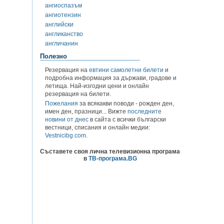
ангиоспазъм
ангиотензин
английски
англиканство
англичанин
Полезно
Резервация на
евтини самолетни билети
и
подробна информация за държави, градове и
летища. Най-изгодни цени и онлайн
резервация на билети.
Пожелания
за всякакви поводи - рожден ден,
имен ден, празници... Вижте
последните
новини от днес
в сайта с всички български
вестници, списания и онлайн медии:
Vestnicibg.com
.
Съставете своя лична телевизионна програма
в
ТВ-програма.BG