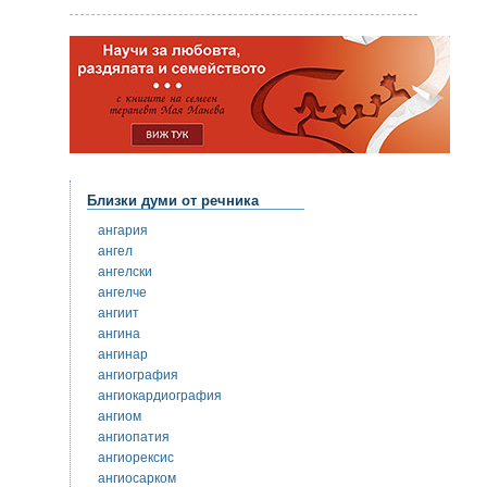
Близки думи от речника
ангария
ангел
ангелски
ангелче
ангиит
ангина
ангинар
ангиография
ангиокардиография
ангиом
ангиопатия
ангиорексис
ангиосарком