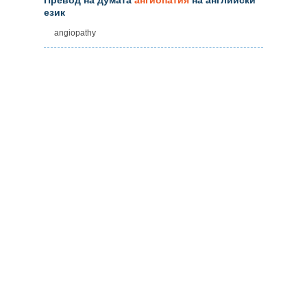
език
angiopathy