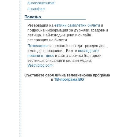
англосаксонски
англофил
Полезно
Резервация на
евтини самолетни билети
и
подробна информация за държави, градове и
летища. Най-изгодни цени и онлайн
резервация на билети.
Пожелания
за всякакви поводи - рожден ден,
имен ден, празници... Вижте
последните
новини от днес
в сайта с всички български
вестници, списания и онлайн медии:
Vestnicibg.com
.
Съставете своя лична телевизионна програма
в
ТВ-програма.BG