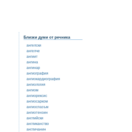
Близки думи от речника
ангелски
ангелче
ангиит
ангина
ангинар
ангиография
ангиокардиография
ангиология
ангиом
ангиорексис
ангиосарком
ангиоспазъм
ангиотензин
английски
англиканство
англичанин