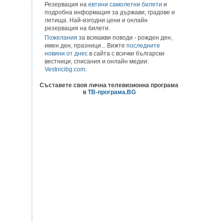
Резервация на
евтини самолетни билети
и
подробна информация за държави, градове и
летища. Най-изгодни цени и онлайн
резервация на билети.
Пожелания
за всякакви поводи - рожден ден,
имен ден, празници... Вижте
последните
новини от днес
в сайта с всички български
вестници, списания и онлайн медии:
Vestnicibg.com
.
Съставете своя лична телевизионна програма
в
ТВ-програма.BG