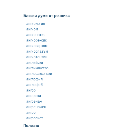
Близки думи от речника
ангиология
ангиом
ангиопатия
ангиорексис
ангиосарком
ангиоспазъм
ангиотензин
английски
англиканство
англосаксонски
англофил
англофоб
ангор
ангорски
ангренаж
ангренажен
ангро
ангросист
Полезно