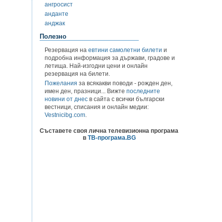
ангросист
анданте
анджак
Полезно
Резервация на
евтини самолетни билети
и
подробна информация за държави, градове и
летища. Най-изгодни цени и онлайн
резервация на билети.
Пожелания
за всякакви поводи - рожден ден,
имен ден, празници... Вижте
последните
новини от днес
в сайта с всички български
вестници, списания и онлайн медии:
Vestnicibg.com
.
Съставете своя лична телевизионна програма
в
ТВ-програма.BG