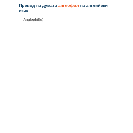
Превод на думата
англофил
на английски
език
Anglophil(e)