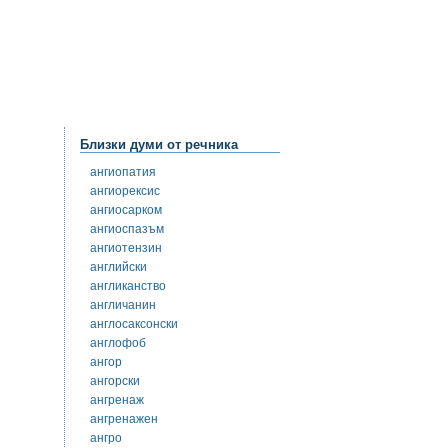
Близки думи от речника
ангиопатия
ангиорексис
ангиосарком
ангиоспазъм
ангиотензин
английски
англиканство
англичанин
англосаксонски
англофоб
ангор
ангорски
ангренаж
ангренажен
ангро