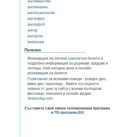
англиканство
англичанин
англосаксонски
англофил
англофоб
ангор
ангорски
ангренаж
Полезно
Резервация на
евтини самолетни билети
и
подробна информация за държави, градове и
летища. Най-изгодни цени и онлайн
резервация на билети.
Пожелания
за всякакви поводи - рожден ден,
имен ден, празници... Вижте
последните
новини от днес
в сайта с всички български
вестници, списания и онлайн медии:
Vestnicibg.com
.
Съставете своя лична телевизионна програма
в
ТВ-програма.BG