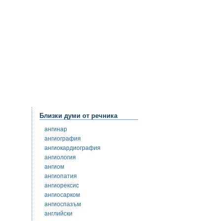
Близки думи от речника
ангинар
ангиография
ангиокардиография
ангиология
ангиом
ангиопатия
ангиорексис
ангиосарком
ангиоспазъм
английски