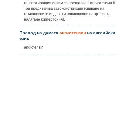
конвертиращия ензим се превръща в ангиотензин ІІ.
Той предизвиква вазоконстрикция (свиване на
кръвоносните съдове) и повишаване на кръвното
налягане (хипертония).
Превод на думата
ангиотензин
на английски
език
angiotensin