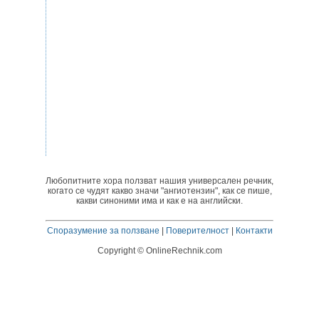
Любопитните хора ползват нашия универсален речник,
когато се чудят какво значи "ангиотензин", как се пише,
какви синоними има и как е на английски.
Споразумение за ползване
|
Поверителност
|
Контакти
Copyright © OnlineRechnik.com