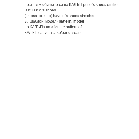
поставям обувките си на КАЛЪП put o.'s shoes on the
last; last o.'s shoes
(за разтегляне) have o.'s shoes stretched
3.
(шаблон, модел)
pattern, model
по КАЛЪПa на after the pattern of
КАЛЪП сапун a cake/bar of soap