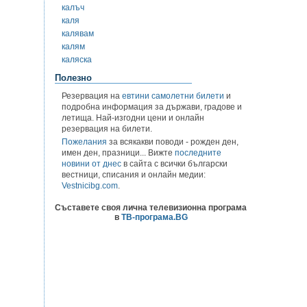
калъч
каля
калявам
калям
каляска
Полезно
Резервация на
евтини самолетни билети
и
подробна информация за държави, градове и
летища. Най-изгодни цени и онлайн
резервация на билети.
Пожелания
за всякакви поводи - рожден ден,
имен ден, празници... Вижте
последните
новини от днес
в сайта с всички български
вестници, списания и онлайн медии:
Vestnicibg.com
.
Съставете своя лична телевизионна програма
в
ТВ-програма.BG