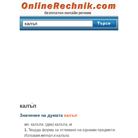
безплатен онлайн речник
калъ̀п
Значение на думата
калъп
мн.
калъпи, (два) калъпа,
м.
1.
Твърда форма за отливане на еднакви предмети.
Изливам метал в калъпа.