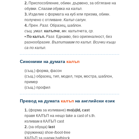
2.
Приспособление, обикн. дървено, за обтягане на
обувки.
Слагам обувка на калъп.
3.
Изделие с формата на куб или призма, обикн.
получено с отливане.
Калъп сапун.
4.
Прен. Разг.
Образец, шаблон.
същ. умал.
калъпче
,
мн.
калъпчета,
ср.
•
По калъп.
Разг.
Еднакво, без оригиналност, без
разнообразие.
Възпитавам по калъп. Всички къщи
са по калъп.
Синоними на думата
калъп
(същ.) форма, фасон
(същ.) образец, тип, модел, терк, мостра, шаблон,
пример
(същ.) профил
Превод на думата
калъп
на английски език
1.
(форма за изливане)
mo(u)ld, cast
правя КАЛЪП на нещо take a cast of s.th.
изливам в КАЛЪП cast
2.
(за обуща)
last
(npyжинка) shoe-/boot-tree
КАЛЪП за шапки hatblock