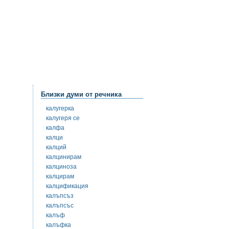
Близки думи от речника
калугерка
калугеря се
калфа
калци
калций
калцинирам
калциноза
калцирам
калцификация
калъпсъз
калъпсъс
калъф
калъфка