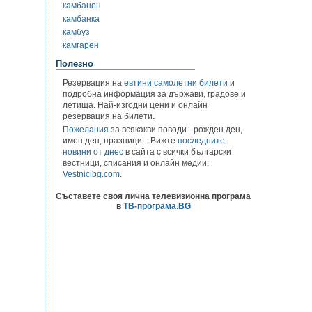
камбанен
камбанка
камбуз
камгарен
Полезно
Резервация на
евтини самолетни билети
и
подробна информация за държави, градове и
летища. Най-изгодни цени и онлайн
резервация на билети.
Пожелания
за всякакви поводи - рожден ден,
имен ден, празници... Вижте
последните
новини от днес
в сайта с всички български
вестници, списания и онлайн медии:
Vestnicibg.com
.
Съставете своя лична телевизионна програма
в
ТВ-програма.BG