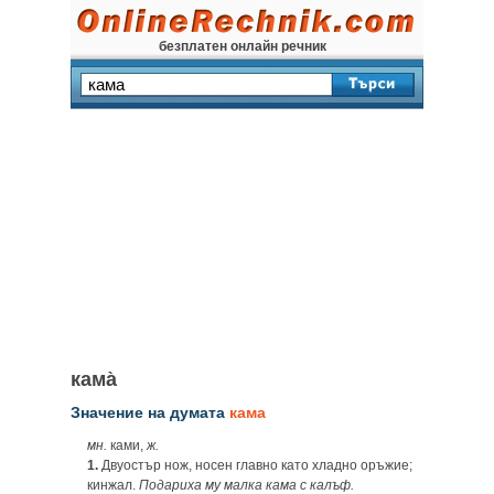
безплатен онлайн речник
кама̀
Значение на думата
кама
мн.
ками,
ж.
1.
Двуостър нож, носен главно като хладно оръжие;
кинжал.
Подариха му малка кама с калъф.