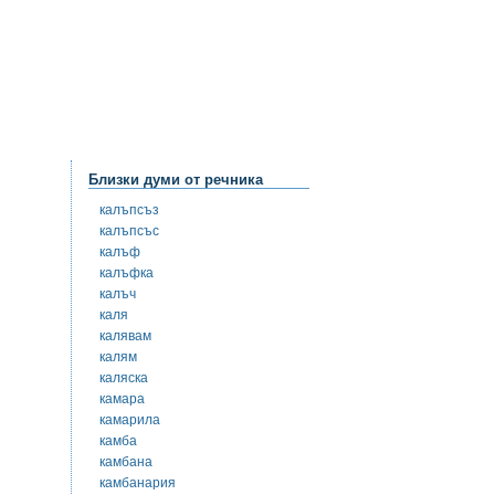
Близки думи от речника
калъпсъз
калъпсъс
калъф
калъфка
калъч
каля
калявам
калям
каляска
камара
камарила
камба
камбана
камбанария