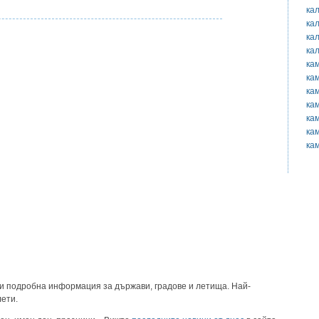
ка
ка
ка
ка
ка
ка
ка
ка
ка
ка
ка
и подробна информация за държави, градове и летища. Най-
лети.