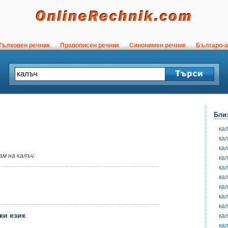
ълковен речник
Правописен речник
Синонимен речник
Българо-а
Бли
ка
ка
ка
м на калъч.
ка
ка
ка
ка
ка
ка
ки език
ка
ка