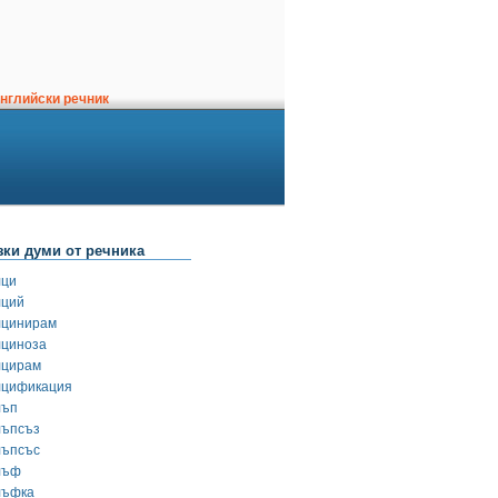
нглийски речник
зки думи от речника
лци
лций
лцинирам
лциноза
лцирам
лцификация
лъп
лъпсъз
лъпсъс
лъф
лъфка