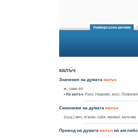
Универсален речник
Т
калъ̀ч
Значение на думата
калъч
м.
, само
ед.
•
На калъч.
Разг.
Накриво, косо.
Подрежда
Синоними на думата
калъч
(същ.) меч, ятаган, сабя, кинжал, калъчка
Превод на думата
калъч
на английс