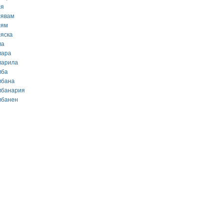
ля
лявам
лям
ляска
ма
мара
марила
мба
мбана
мбанария
мбанен