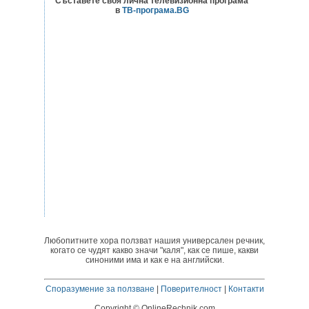
Съставете своя лична телевизионна програма
в
ТВ-програма.BG
Любопитните хора ползват нашия универсален речник,
когато се чудят какво значи "каля", как се пише, какви
синоними има и как е на английски.
Споразумение за ползване
|
Поверителност
|
Контакти
Copyright © OnlineRechnik.com