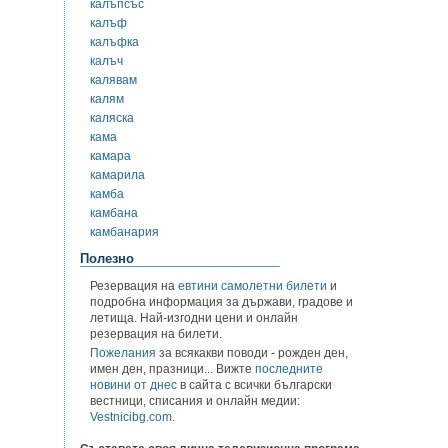
калъпсъс
калъф
калъфка
калъч
калявам
калям
каляска
кама
камара
камарила
камба
камбана
камбанария
Полезно
Резервация на
евтини самолетни билети
и
подробна информация за държави, градове и
летища. Най-изгодни цени и онлайн
резервация на билети.
Пожелания
за всякакви поводи - рожден ден,
имен ден, празници... Вижте
последните
новини от днес
в сайта с всички български
вестници, списания и онлайн медии:
Vestnicibg.com
.