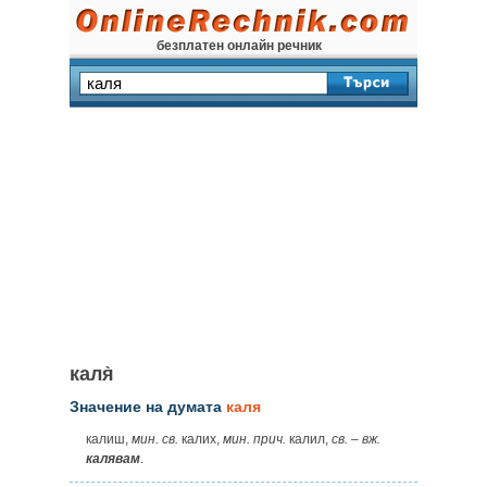
безплатен онлайн речник
каля̀
Значение на думата
каля
калиш,
мин. св.
калих,
мин. прич.
калил,
св.
–
вж.
калявам
.