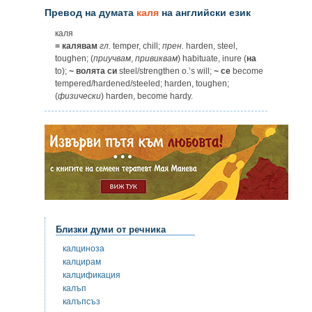
Превод на думата
каля
на английски език
каля
= калявам
гл.
temper, chill;
прен.
harden, steel,
toughen; (
приучвам
,
привиквам
) habituate, inure (
на
to);
~ волята си
steel/strengthen o.’s will;
~ се
become
tempered/hardened/steeled; harden, toughen;
(
физически
) harden, become hardy.
Близки думи от речника
калциноза
калцирам
калцификация
калъп
калъпсъз