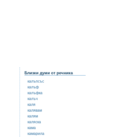
Близки думи от речника
калъпсъс
калъф
калъфка
калъч
каля
калявам
калям
каляска
кама
камарила