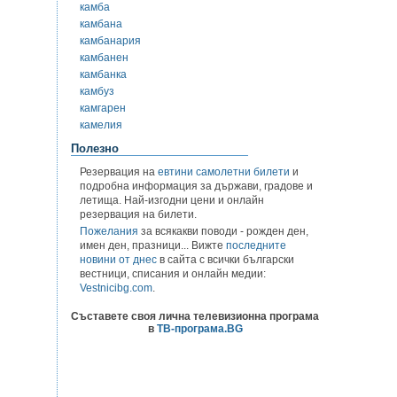
камба
камбана
камбанария
камбанен
камбанка
камбуз
камгарен
камелия
Полезно
Резервация на
евтини самолетни билети
и
подробна информация за държави, градове и
летища. Най-изгодни цени и онлайн
резервация на билети.
Пожелания
за всякакви поводи - рожден ден,
имен ден, празници... Вижте
последните
новини от днес
в сайта с всички български
вестници, списания и онлайн медии:
Vestnicibg.com
.
Съставете своя лична телевизионна програма
в
ТВ-програма.BG