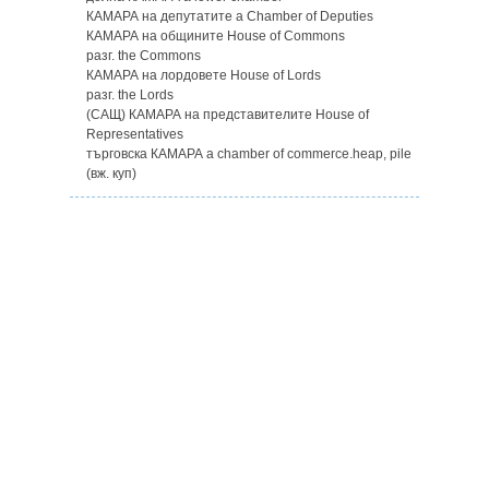
КАМАРА на депутатите a Chamber of Deputies
КАМАРА на общините House of Commons
разг. the Commons
КАМАРА на лордовете House of Lords
разг. the Lords
(САЩ) КАМАРА на представителите House of
Representatives
търговска КАМАРА a chamber of commerce.heap, pile
(вж. куп)