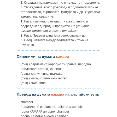
2.
Сградата на парламент или на част от парламент.
3.
Учреждение, което ръководи и подпомага клон от
стопанството, търговията, културата и др.
Търговска
камара.
мн.
камари,
ж.
1.
Разг.
Купчина, грамада от нахвърляни или
подредени еднородни предмети.
На улицата
имаше камари от железни отпадъци.
2.
Разг.
Правоъгълна купа сено, слама и др.
3.
Спец.
Извивка между подметката и тока на
обувката.
Синоними на думата
камара
(същ.) парламент, народно събрание, народно
представителство, конвент
(същ.) куп, купчина, грамада
(същ.) маса, голямо количество
(същ.) сбирщина
Превод на думата
камара
на английски език
chamber
(парламент) parliament, national assembly
горна КАМАРА an upper chamber
долна КАМАРА a lower chamber