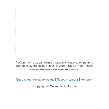
Любопитните хора ползват нашия универсален речник,
когато се чудят какво значи "камара", как се пише, какви
синоними има и как е на английски.
Споразумение за ползване
|
Поверителност
|
Контакти
Copyright © OnlineRechnik.com